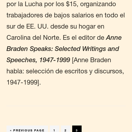
por la Lucha por los $15, organizando
trabajadores de bajos salarios en todo el
sur de EE. UU. desde su hogar en
Carolina del Norte. Es el editor de
Anne
Braden Speaks: Selected Writings and
Speeches, 1947-1999
[Anne Braden
habla: selección de escritos y discursos,
1947-1999].
GO
PAGE
PAGE
PAGE
«
PREVIOUS PAGE
1
2
3